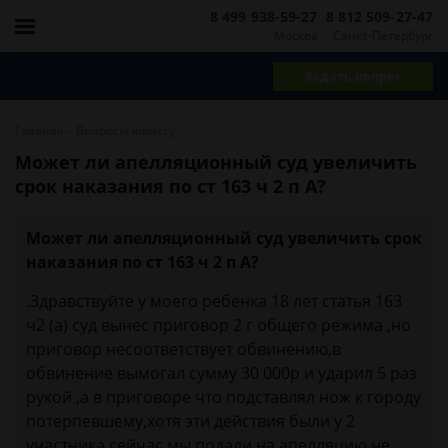
8 499 938-59-27
8 812 509-27-47
Москва
Санкт-Петербург
Задать вопрос
-
Главная
Вопросы юристу
Может ли апелляционный суд увеличить
срок наказания по ст 163 ч 2 п А?
Может ли апелляционный суд увеличить срок
наказания по ст 163 ч 2 п А?
.Здравствуйте у моего ребенка 18 лет статья 163
ч2 (а) суд вынес приговор 2 г общего режима ,но
приговор несоответствует обвинению,в
обвинение вымогал сумму 30 000р и ударил 5 раз
рукой ,а в приговоре что подставлял нож к городу
потерпевшему,хотя эти действия были у 2
участника,сейчас мы подали на апелляцию,не