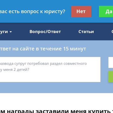
Получите консул
вас есть вопрос к юристу?
Нет
Да
47
бес
луги
Вопрос/Ответ
Статьи
вет на сайте в течение 15 минут
 награды заставили меня купить т