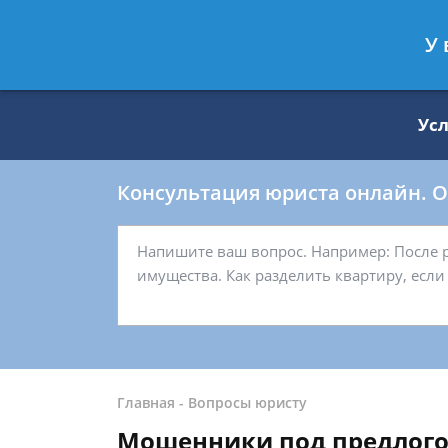
Москва
Санкт-Петербург
У 
8 499 938-59-27
8 812 509-27-
Ус
Консультация юриста онлайн. От
Главная
-
Вопросы юристу
Мошенники под предлогом