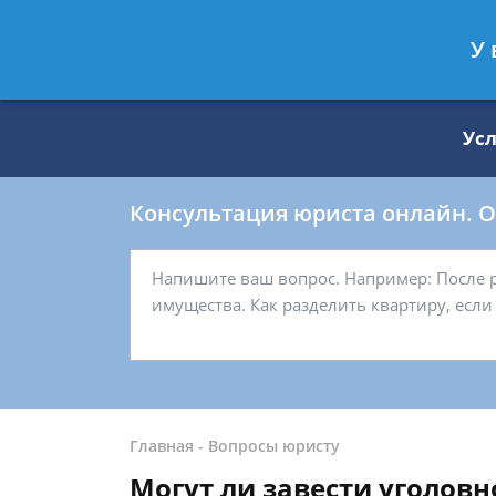
Москва
Санкт-Петербург
У 
8 499 938-59-27
8 812 509-27-
Ус
Консультация юриста онлайн. От
Главная
-
Вопросы юристу
Могут ли завести уголовн