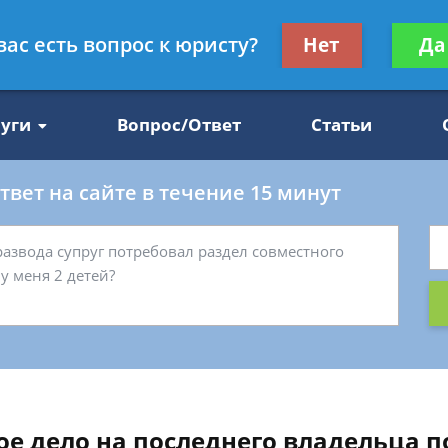
Получите консул
вас есть вопрос к юристу?
Нет
Да
47
бес
луги
Вопрос/Ответ
Статьи
вет на сайте в течение 15 минут
ое дело на последнего владельца 