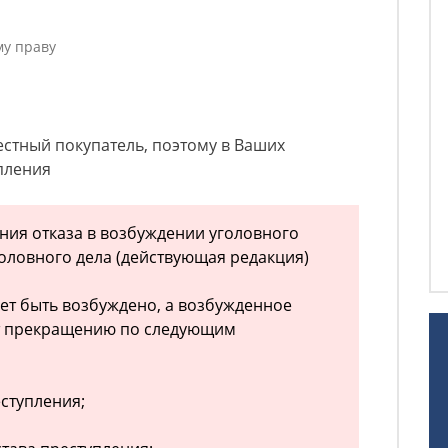
му праву
стный покупатель, поэтому в Ваших
упления
ания отказа в возбуждении уголовного
оловного дела (действующая редакция)
жет быть возбуждено, а возбужденное
т прекращению по следующим
еступления;