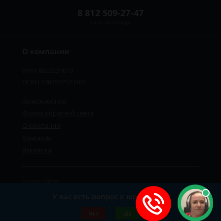
8 812 509-27-47
Санкт-Петербург
О компании
ИНН 8922221610
ОГРН 1084552123105
Задать вопрос
Форма обратной связи
О компании
Контакты
Вакансии
Карта сайта
Политика персональных данных
У вас есть вопрос к юристу?
©2019-2026 Все права защищены.
Нет
Да