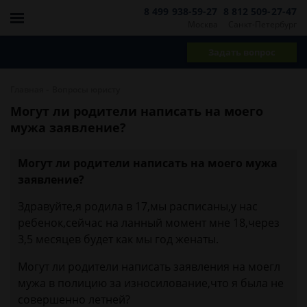
8 499 938-59-27
8 812 509-27-47
Москва
Санкт-Петербург
Задать вопрос
-
Главная
Вопросы юристу
Могут ли родители написать на моего
мужа заявление?
Могут ли родители написать на моего мужа
заявление?
Здравуйте,я родила в 17,мы расписаны,у нас
ребенок,сейчас на ланный момент мне 18,через
3,5 месяцев будет как мы год женаты.
Могут ли родители написать заявления на моегл
мужа в полицию за износилование,что я была не
совершенно летней?