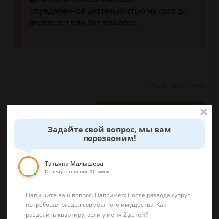
определенной деятельностью на срок до
десяти лет или без такового.
10 мая 2018 г. 17:35
Спросить юриста
Задайте свой вопрос, мы вам
перезвоним!
Вообщем все нормально, не через какую
прокуратуру ничего не получится, правильно?
Татьяна Малышева
Отвечу в течение 10 минут
10 мая 2018 г. 17:58
Была ли эта статья для вас полезной?