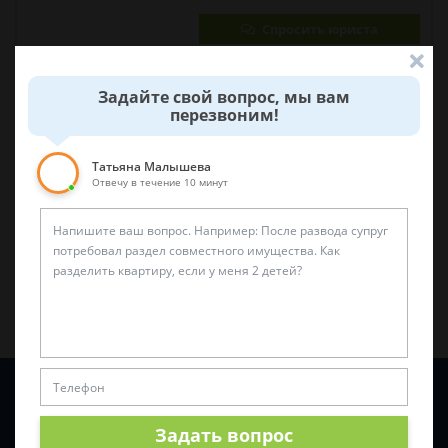
Спросить юриста
Задайте свой вопрос, мы вам
Была ли эта статья для вас полезной?
перезвоним!
0
0
Татьяна Малышева
Отвечу в течение 10 минут
Поделиться:
Задайте вопрос и юрист ответит вам через
5 минут
!
Задать вопрос