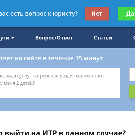
Получите консул
вас есть вопрос к юристу?
Нет
Да
47
бес
луги
Вопрос/Ответ
Статьи
вет на сайте в течение 15 минут
о выйти на ИТР в данном случае?