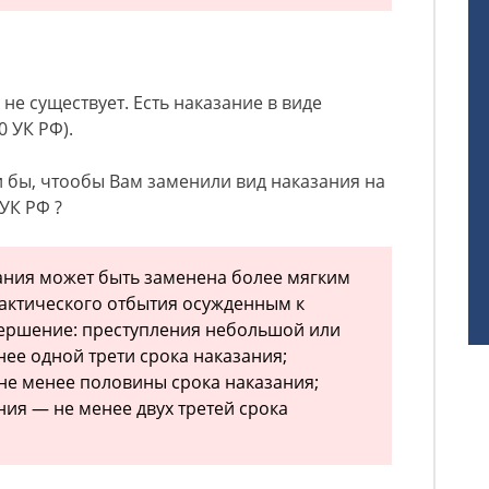
 не существует. Есть наказание в виде
0 УК РФ).
и бы, чтообы Вам заменили вид наказания на
 УК РФ ?
зания может быть заменена более мягким
актического отбытия осужденным к
ершение: преступления небольшой или
нее одной трети срока наказания;
не менее половины срока наказания;
ния — не менее двух третей срока