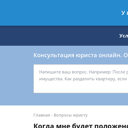
Москва
Санкт-Петербург
У 
8 499 938-59-27
8 812 509-27-
Ус
Консультация юриста онлайн. От
Главная
-
Вопросы юристу
Когда мне будет положен