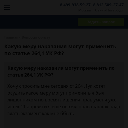
8 499 938-59-27
8 812 509-27-47
Москва
Санкт-Петербург
Задать вопрос
-
Главная
Вопросы юристу
Какую меру наказания могут применить
по статье 264,1 УК РФ?
Какую меру наказания могут применить по
статье 264,1 УК РФ?
Хочу спросить мне сегодня ст 264 .1ук хотят
осудить какое меру могут применить я был
лишонником но время лишения прав уменя уже
истек 11 апреля и я ещё невзял права так как надо
здать экзамент как мне ббыть