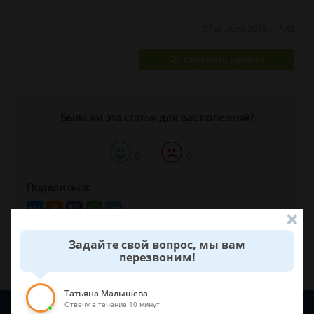
27 апреля 2018 г. 7:42
Спросить юриста
Была ли эта статья для вас полезной?
0
0
Поделиться:
Задайте свой вопрос, мы вам
перезвоним!
Татьяна Малышева
Отвечу в течение 10 минут
Задайте вопрос и юрист ответит вам через
5 минут
!