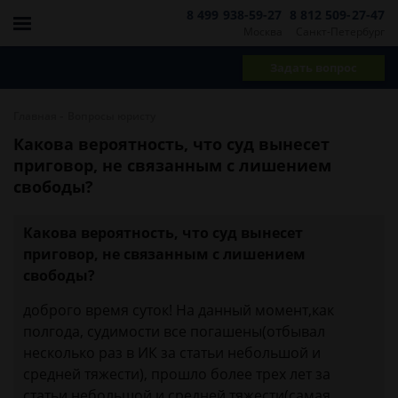
8 499 938-59-27
8 812 509-27-47
Москва
Санкт-Петербург
Задать вопрос
-
Главная
Вопросы юристу
Какова вероятность, что суд вынесет
приговор, не связанным с лишением
свободы?
Какова вероятность, что суд вынесет
приговор, не связанным с лишением
свободы?
доброго время суток! На данный момент,как
полгода, судимости все погашены(отбывал
несколько раз в ИК за статьи небольшой и
средней тяжести), прошло более трех лет за
статьи небольшой и средней тяжести(самая