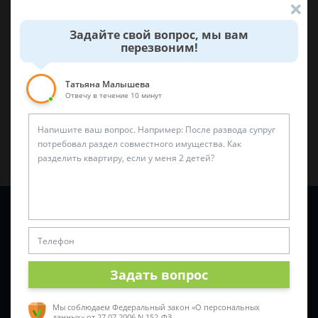
Была ли эта статья для вас полезной?
Задайте свой вопрос, мы вам
перезвоним!
0
0
Поделиться:
Татьяна Малышева
Отвечу в течение 10 минут
Задайте вопрос и юрист ответит вам через
5 минут
!
Задать вопрос
Мы соблюдаем Федеральный закон «О персональных
данных»
от 27.07.2006 N 152-ФЗ