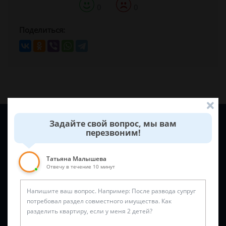
0
0
Поделиться:
Задайте вопрос и юрист ответит вам через
5 минут
!
Задайте свой вопрос, мы вам
перезвоним!
Татьяна Малышева
Отвечу в течение 10 минут