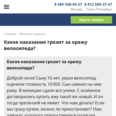
8 499 938-59-27
8 812 509-27-47
Москва
Санкт-Петербург
Задать вопрос
-
Главная
Вопросы юристу
Какое наказание грозит за кражу
велосипеда?
Какое наказание грозит за кражу
велосипеда?
Доброй ночи! Сыну 16 лет, украл велосипед,
оценили стоимость 10'000. Сын сменил на нем
раму. В милицию сдали все улики. С хозяином
договорились купить ему такой же новый. И он
тогда претензий не имеет. Что нам делать? Если
мы сразу купим, можно ли приостановит? Нам
адвокат, которого предоставили в полиции,