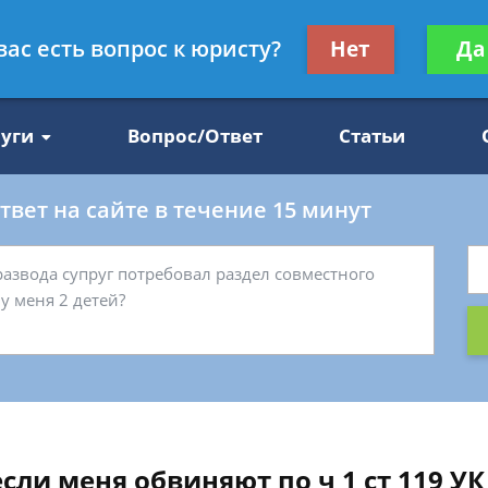
Получите консул
вас есть вопрос к юристу?
Нет
Да
47
бес
луги
Вопрос/Ответ
Статьи
вет на сайте в течение 15 минут
сли меня обвиняют по ч 1 ст 119 УК