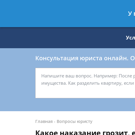
Москва
Санкт-Петербург
У 
8 499 938-59-27
8 812 509-27-
Ус
Консультация юриста онлайн. От
Главная
-
Вопросы юристу
Какое наказание грозит, е