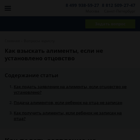
8 499 938-59-27
8 812 509-27-47
Москва
Санкт-Петербург
Задать вопрос
-
Главная
Вопросы юристу
Как взыскать алименты, если не
установлено отцовство
Содержание статьи
Как подать заявление на алименты, если отцовство не
установлено?
Подача алиментов, если ребенок на отца не записан
Как получить алименты, если ребенок не записан на
отца?