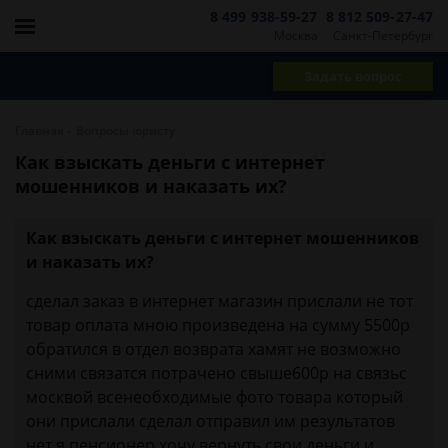
8 499 938-59-27
8 812 509-27-47
Москва
Санкт-Петербург
Задать вопрос
-
Главная
Вопросы юристу
Как взыскать деньги с интернет
мошенников и наказать их?
Как взыскать деньги с интернет мошенников
и наказать их?
сделал заказ в интернет магазин прислали не тот
товар оплата мною произведена на сумму 5500р
обратился в отдел возврата хамят не возможно
сними связатся потрачено свыше600р на связьс
москвой всенеобходимые фото товара который
они прислали сделал отправил им результатов
нет я пенсионер хочу вернуть свои деньги и