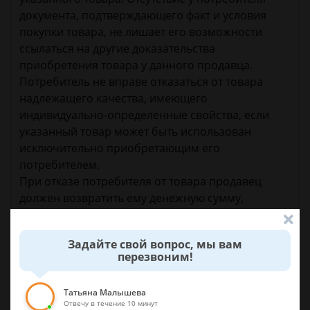
документа, подтверждающего факт и условия
покупки товара, не лишает его возможности
ссылаться на другие доказательства
приобретения товара у данного продавца.
Потребитель не вправе отказаться от товара
надлежащего качества, имеющего
индивидуально-определенные свойства, если
указанный товар может быть использован
исключительно приобретающим его
потребителем.
При отказе потребителя от товара продавец
должен возвратить ему денежную сумму,
уплаченную потребителем по договору, за
исключением расходов продавца на доставку от
Задайте свой вопрос, мы вам
потребителя возвращенного товара, не позднее
перезвоним!
чем через десять дней со дня предъявления
потребителем соответствующего требования.
Татьяна Малышева
Отвечу в течение 10 минут