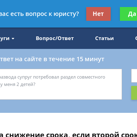
Получите консул
вас есть вопрос к юристу?
Нет
Да
47
бес
луги
Вопрос/Ответ
Статьи
вет на сайте в течение 15 минут
а снижение срока, если второй срок