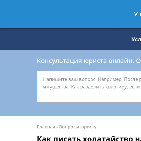
Москва
Санкт-Петербург
У 
8 499 938-59-27
8 812 509-27-
Ус
Консультация юриста онлайн. От
Главная
-
Вопросы юристу
Как писать ходатайство н