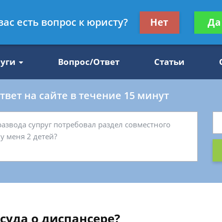
Получите консул
вас есть вопрос к юристу?
Нет
Да
47
бес
луги
Вопрос/Ответ
Статьи
вет на сайте в течение 15 минут
суда о диспансере?