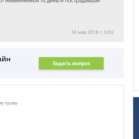
ают невменяемой то деньги пострадавшая
16 мая 2018 г. 6:02
айн
Задать вопрос
му праву