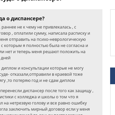
да о диспансере?
, раннее не к чему не привлекалась , с
вор , оплатили сумму, написала расписку и
меня отправить на психо-неврологическую
з с которым я полностью была не согласна и
ли нет и теперь меня решают положить на
 дней
я диплом и консультации которые не могу
уде- отказали,отправили в краевой тоже
лягу ,то потеряю год и не сдам диплом
еренесли диспансер после того как защищу ,
стики с колледжа и школы о том что я
ыл на нетрезвую голову и все равно ошибку
 могла заключить мирный договор если у меня