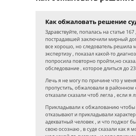
Как обжаловать решение су
Здравствуйте, попалась на статье 167 
пострадавшей заключили мирный дого
все хорошо, но следователь решила 
экспертизу , показал какой-то диагно
попросила повторно пройти,но сказа
обследование , которое длиться до 23
Лечь я не могу по причине что у мен
пропустить, обжаловали в районном с
отказали сказали чтоб легла , если я 
Прикладывали к обжалованию чтобы п
отказывают и прикладывали характери
адекватный человек , и что поджог б
свою осознаю , в суде сказали как я