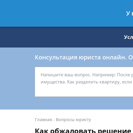
Москва
Санкт-Петербург
У 
8 499 938-59-27
8 812 509-27-
Ус
Консультация юриста онлайн. От
Главная
-
Вопросы юристу
Как обжаловать решение 