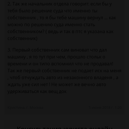
2. Так же начальник отдела говорит: если бы у
тебя было решение суда что именно ты
собственник , то я бы тебе машину вернул ... как
можно по решению суда именно стать
собственником? ( ведь и так в птс я указана как
собственник)
3. Первый собственник сам виноват что дал
машину , я то тут при чем, прошло стольк о
времени и он типо вспомнил что не продавал!
Так же первый собственник не подает иск на меня
, чтоб отчуждать авто из незаконного владеня , а
ждать уже сил нет ! Не может же вечно авто
удерживаться как вещ док
Кристина, г. Москва
5 июня 2018 г. 1:20
Консультация юриста онлайн