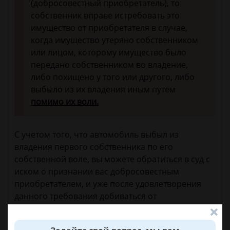
(добросовестный приобретатель), то
собственник вправе истребовать это
имущество от приобретателя в случае,
когда имущество утеряно собственником
или лицом, которому имущество было
передано собственником во владение,
либо похищено у того или другого, либо
выбыло из их владения иным путем
помимо их воли.
С учетом того, что автомобиль выбыл из
владения первого собственника по его
собственной воле, вы можете обратиться в суд с
иском о признании вас добросовестным
приобретателем, и уже после удовлетворения
данного требования добиваться от
правоохранительных органов передачи
спорного автомобиля вам на ответственное