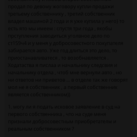
продал по девому жоговору купли-продажи
третьему собственнику , третий собственник
владел машиной 2 года и я уже купила у него) то
есть ято мы имеем : спустя три года , якобы
прступления заводиться уголвное дело по
ст159ч4 и у меня у добросовестного покупателя
забирается авто. Уже год длиться это дело, то
приостанавливатеся , то возобнавляется .
Ходатаства я пислаа и начальнику следсвия и
начальнику отдела , чтоб мне вернули авто , но
ни ответов ни приветов ... в отделе так же говорят
мол не я собственник , а первый собственник
является собственником))
1. могу ли я подать исковое заявление в суд на
первого собственника , что на суде меня
признали добросовестным приобретателм и
реальным собственником ?