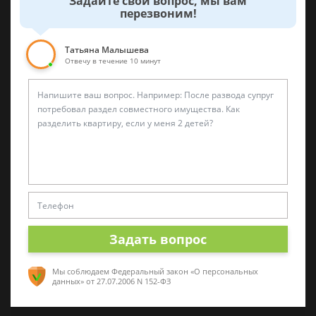
Задайте свой вопрос, мы вам
хранение.
перезвоним!
Татьяна Малышева
Отвечу в течение 10 минут
5 июня 2018 г. 7:07
Спросить юриста
Подскажите, а иск подовать на первого
собсьвенника? Который написал заявление?
5 июня 2018 г. 10:11
Задать вопрос
Была ли эта статья для вас полезной?
Мы соблюдаем Федеральный закон «О персональных
данных»
от 27.07.2006 N 152-ФЗ
0
0