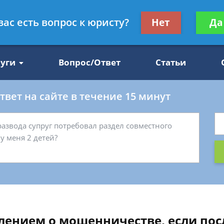
Получите консул
вас есть вопрос к юристу?
Нет
Да
47
бес
луги
Вопрос/Ответ
Статьи
вет на сайте в течение 15 минут
лением о мошенничестве, если пос