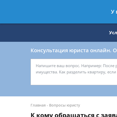
Москва
Санкт-Петербург
У 
8 499 938-59-27
8 812 509-27-
Ус
Консультация юриста онлайн. От
Главная
-
Вопросы юристу
К кому обращаться с заяв