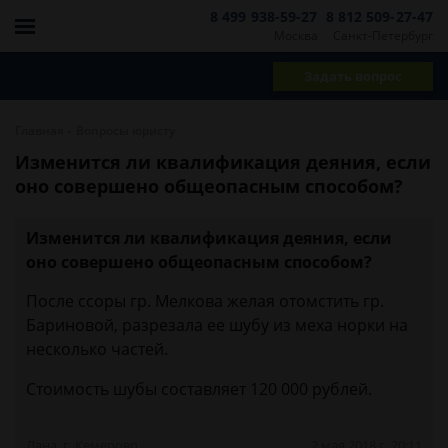
8 499 938-59-27
8 812 509-27-47
Москва
Санкт-Петербург
Задать вопрос
-
Главная
Вопросы юристу
Изменится ли квалификация деяния, если
оно совершено общеопасным способом?
Изменится ли квалификация деяния, если
оно совершено общеопасным способом?
После ссоры гр. Мелкова желая отомстить гр.
Бариновой, разрезала ее шубу из меха норки на
несколько частей.
Стоимость шубы составляет 120 000 рублей.
Лана, г. Кемерово
2 мая 2018 г. 20:11