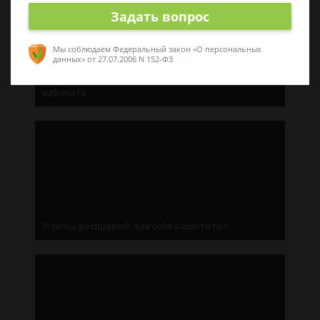
Задать вопрос
Мы соблюдаем Федеральный закон «О персональных
данных»
от 27.07.2006 N 152-ФЗ
«Нужен защитник»: как правильно выбрать
адвоката
Угрозы расправой: как себя защитить?