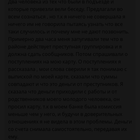
Два человека из тех что были в подъезде и
которые привезли вели беседу. Предлагали во
всем сознаться , но т.к я ничего не совершала я
ничего им не говорила пытаясь узнать что все
таки случилось и почему мне не дают позвонить.
Примерно два часа меня запугивали тем что в
районе действует преступная группировка и я
должна сдать сообщников. Потом спрашивали о
поступлениях на мою карту. О поступлениях я
рассказала , мои слова сверили я так понимаю с
выпиской по моей карте, сказали что суммы
совпадают и что это деньги от преступников. Я
сказала что деньги приходили с работы и от
родственников моего молодого человека, он
просил карту, т.к в моем банке была комиссия
меньше чем у него, и будучи в доверительных
отношениях я не видела в этом проблемы. Деньги
со счета снимала самостоятельно, передавая их
ему.