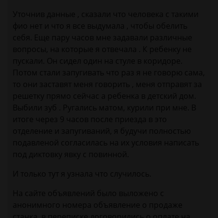
Уточнив данные , сказали что человека с такими
фио нет и что я все выдумала , чтобы обелить
себя. Еще пару часов мне задавали различные
вопросы, на которые я отвечала . К ребенку не
пускали. Он сидел один на стуле в коридоре.
Потом стали запугивать что раз я не говорю сама,
то они заставят меня говорить , меня отправят за
решетку прямо сейчас а ребенка в детский дом.
Выбили зуб . Ругались матом, курили при мне. В
итоге через 9 часов после приезда в это
отделение и запугиваний, я будучи полностью
подавленой согласилась на их условия написать
под диктовку явку с повинной.
И только тут я узнала что случилось.
На сайте объявлений было выложено с
анонимного номера объявление о продаже
станка, в переписке договорились о оплате на