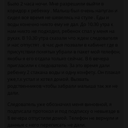
Было 2 часа ночи. Мне разрешили выйти в
коридор к ребенку . Малыш был очень напуган и
сидел все время не шевелясь на стуле . Еды и
воды конечно никто ему не дал. До 10.30 утра к
нам никто не подходил, ребенок спал у меня на
руках. В 10.30 утра сказали что ждем следователя
и нас отпустят . в час дня позвали в кабинет где в
присутствии понятых убрали в пакет мой телефон,
якобы я его отдала только сейчас. В 6 вечера
пригласили к следователю. За это время дали
ребенку 2 стакана воды и одну конфету. Он плакал
уже,т.к устал и хотел домой. Вызвать
родственников чтобы забрали малыша так же не
дали.
Следователь уже обозначил меня виновной, я
подписала протокол и под подписку о невыезде в
8 вечера отпустили домой. Телефон не вернули и
данные с него переписать не дали.