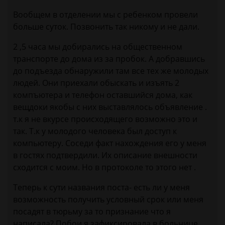
Вообщем в отделении мы с ребенком провели
больше суток. Позвонить так никому и не дали.
2 ,5 часа мы добирались на общественном
транспорте до дома из за пробок. А добравшись
до подъезда обнаружили там все тех же молодых
людей. Они приехали обыскать и изъять 2
компъютера и телефон оставшийся дома, как
вещдоки якобы с них выставлялось объявление .
т.к я не вкурсе происходящего возможно это и
так. Т.к у молодого человека был доступ к
компьютеру. Соседи факт нахождения его у меня
в гостях подтвердили. Их описание внешности
сходится с моим. Но в протоколе то этого нет .
Теперь к сути названия поста- есть ли у меня
возможность получить условный срок или меня
посадят в тюрьму за то признание что я
написала? Побои я зафиксировала в больнице.