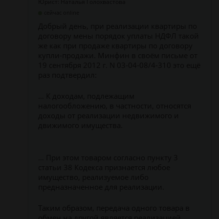
Юрист: Наталья Голохвастова
сейчас online
Добрый день, при реализации квартиры по
договору мены порядок уплаты НДФЛ такой
же как при продаже квартиры по договору
купли-продажи. Минфин в своём письме от
19 сентября 2012 г. N 03-04-08/4-310 это ещё
раз подтвердил:
… К доходам, подлежащим
налогообложению, в частности, относятся
доходы от реализации недвижимого и
движимого имущества.
… При этом товаром согласно пункту 3
статьи 38 Кодекса признается любое
имущество, реализуемое либо
предназначенное для реализации.
Таким образом, передача одного товара в
обмен на другой является реализацией