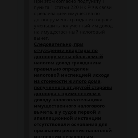
При этом согласно подпункту 1
пункта 1 статьи 220 НК РФ в связи
с реализацией имущества по
договору мены гражданин вправе
уменьшить полученный им доход
на имущественный налоговый
вычет.
Следовательно, при
отчуждении квартиры по
договору мены облагаемый
налогом доход гражданина
правильно определен
налоговой инспекцией исходя
из стоимости жилого дома,
полученного от другой стороны
договора с применением к
доходу налогоплательщика
имущественного налогового
вычета,
а у судов первой и
апелляционной инстанции
отсутствовали основания для
признания решения налоговой
инспекции незаконным.