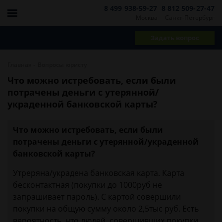
8 499 938-59-27
8 812 509-27-47
Москва
Санкт-Петербург
Задать вопрос
-
Главная
Вопросы юристу
Что можно истребовать, если были
потрачены деньги с утерянной/
украденной банковской карты?
Что можно истребовать, если были
потрачены деньги с утерянной/украденной
банковской карты?
Утреряна/украдена банковская карта. Карта
бесконтактная (покупки до 1000руб не
запрашивает пароль). С картой совершили
покупки на общую сумму около 2,5тыс руб. Есть
вероятность, что людей, совершивших покупки