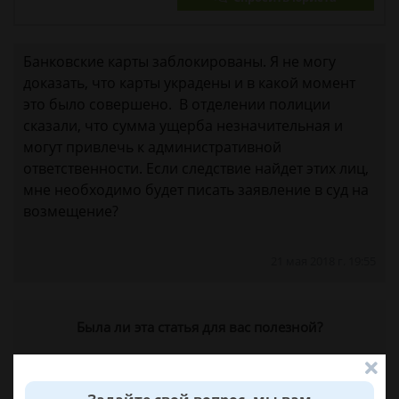
Банковские карты заблокированы. Я не могу
доказать, что карты украдены и в какой момент
это было совершено. В отделении полиции
сказали, что сумма ущерба незначительная и
могут привлечь к административной
ответственности. Если следствие найдет этих лиц,
мне необходимо будет писать заявление в суд на
возмещение?
21 мая 2018 г. 19:55
Была ли эта статья для вас полезной?
0
0