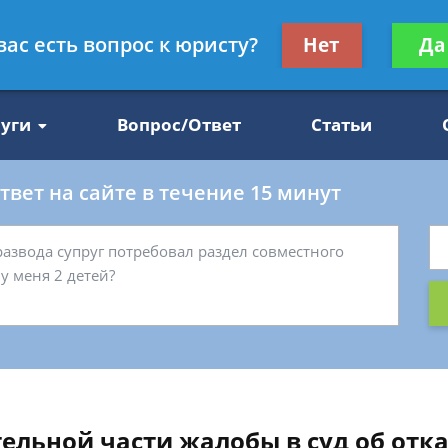
Получите консул
вас есть вопрос к юристу?
Нет
Да
47
бес
луги
Вопрос/Ответ
Статьи
вет на сайте в течение 15 минут
тельной части жалобы в суд об отк