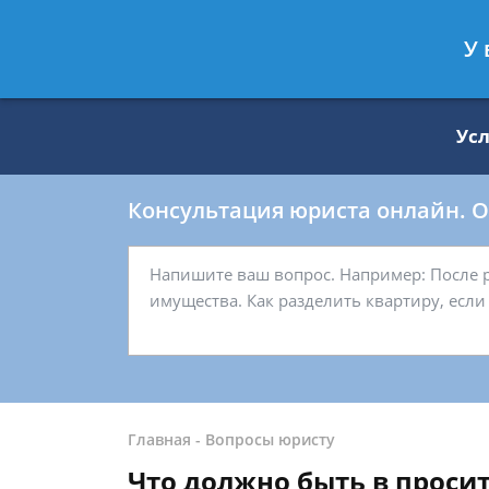
Москва
Санкт-Петербург
У 
8 499 938-59-27
8 812 509-27-
Ус
Консультация юриста онлайн. От
Главная
-
Вопросы юристу
Что должно быть в проси