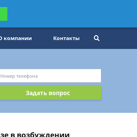
ьтацию
Задать вопрос
платно
О компании
Контакты
Задать вопрос
азе в возбуждении