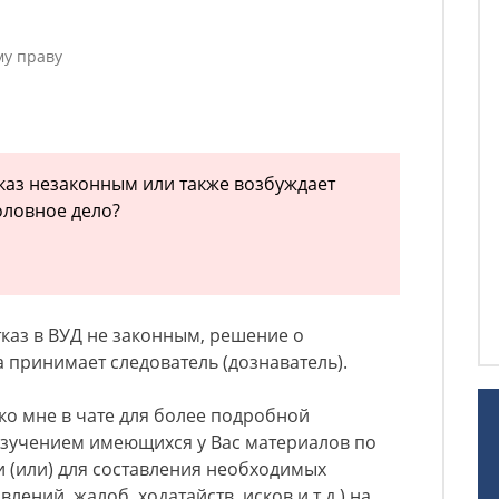
му праву
тказ незаконным или также возбуждает
оловное дело?
тказ в ВУД не законным, решение о
 принимает следователь (дознаватель).
ко мне в чате для более подробной
 изучением имеющихся у Вас материалов по
 (или) для составления необходимых
лений, жалоб, ходатайств, исков и т.д.) на