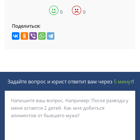
0
0
Поделиться:
Задайте вопрос и юрист ответит вам через
5 минут
!