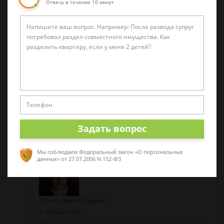
документы?
Отвечу в течение 10 минут
Как видите, вопросов к Вам очень много.
Договор аренды ТС также надо видеть. И
лишь после всего этого можно сделать
вывод о том, кто, Вы или арендодатель,
прав в возникшем споре.
задать вопрос
Задать вопрос
Мы соблюдаем Федеральный закон «О персональных
данных»
от 27.07.2006 N 152-ФЗ
Юрист: Борис Грудкин
сейчас online