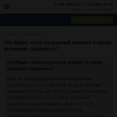
8 499 938-59-27
8 812 509-27-47
Москва
Санкт-Петербург
Задать вопрос
-
Главная
Вопросы юристу
Что будет, если на данный момент я имею
условную судимость?
Что будет, если на данный момент я имею
условную судимость?
Если на данный момент я имею условную
судимость по ч.1 ст.158 ук рф ввиде 9 месяцев
лишения свободы на 1,6 года условно и нахожусь
под подпиской по ч.2 ст 228 ук рф только
хранение а также заведено дело по ст.314
несоблюдение ограниченичений по
административному надзору который назначен