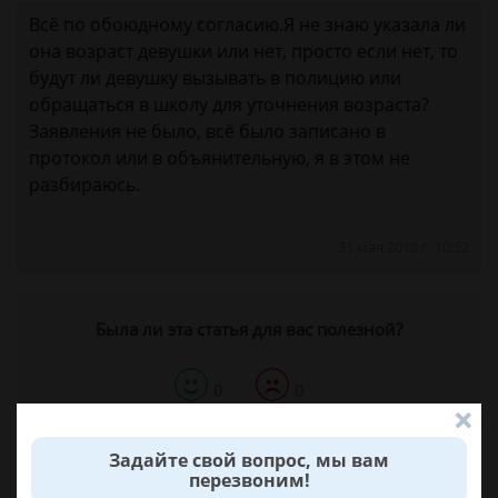
Всё по обоюдному согласию.Я не знаю указала ли
она возраст девушки или нет, просто если нет, то
будут ли девушку вызывать в полицию или
обращаться в школу для уточнения возраста?
Заявления не было, всё было записано в
протокол или в объянительную, я в этом не
разбираюсь.​
31 мая 2018 г. 10:52
Была ли эта статья для вас полезной?
0
0
Поделиться:
Задайте свой вопрос, мы вам
перезвоним!