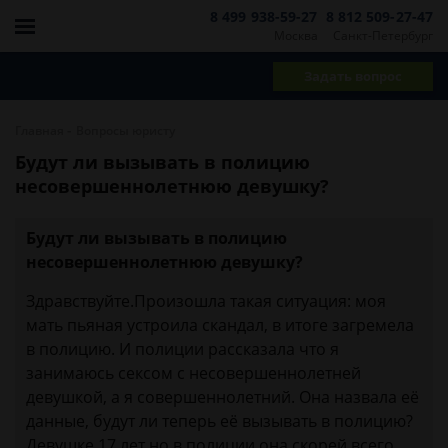
8 499 938-59-27
8 812 509-27-47
Москва
Санкт-Петербург
Задать вопрос
-
Главная
Вопросы юристу
Будут ли вызывать в полицию
несовершеннолетнюю девушку?
Будут ли вызывать в полицию
несовершеннолетнюю девушку?
Здравствуйте.Произошла такая ситуация: моя
мать пьяная устроила скандал, в итоге загремела
в полицию. И полиции рассказала что я
занимаюсь сексом с несовершеннолетней
девушкой, а я совершеннолетний. Она назвала её
данные, будут ли теперь её вызывать в полицию?
Девушке 17 лет но в полиции она скорей всего