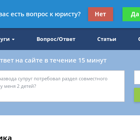
Получите консул
вас есть вопрос к юристу?
Нет
Да
47
бес
луги
Вопрос/Ответ
Статьи
вет на сайте в течение 15 минут
ика