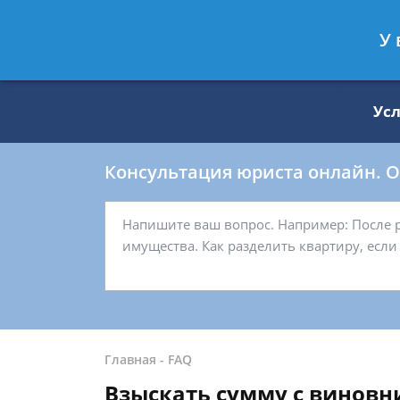
Москва
Санкт-Петербург
У 
8 499 938-59-27
8 812 509-27-
Ус
Консультация юриста онлайн. От
Главная
-
FAQ
Взыскать сумму с виновн