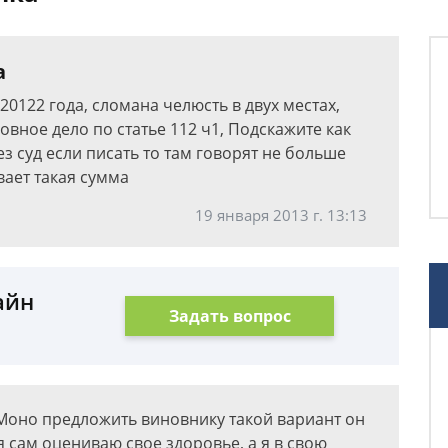
а
 20122 года, сломана челюсть в двух местах,
овное дело по статье 112 ч1, Подскажите как
з суд если писать то там говорят не больше
вает такая сумма
19 января 2013 г. 13:13
айн
Задать вопрос
 Моно предложить виновнику такой вариант он
я сам оцениваю свое здоровье, а я в свою