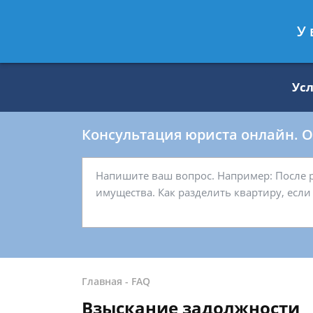
Москва
Санкт-Петербург
У 
8 499 938-59-27
8 812 509-27-
Ус
Консультация юриста онлайн. От
Главная
-
FAQ
Взыскание задолжности