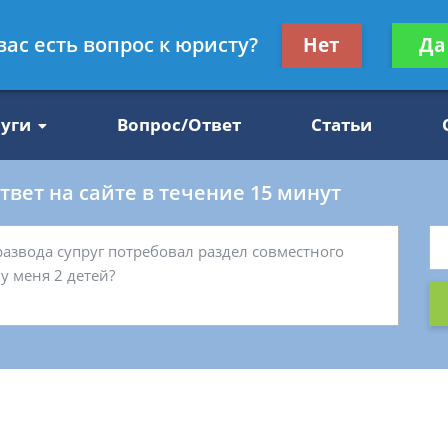
Получите консул
вас есть вопрос к юристу?
Нет
Да
47
бес
луги
Вопрос/Ответ
Статьи
вет на сайте в течение 15 минут