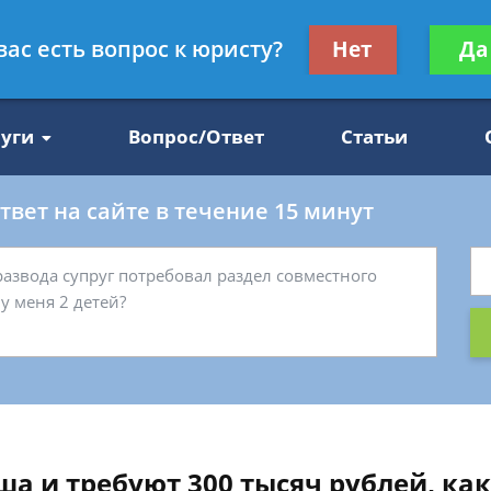
Получите консул
вас есть вопрос к юристу?
Нет
Да
47
бес
луги
Вопрос/Ответ
Статьи
вет на сайте в течение 15 минут
а и требуют 300 тысяч рублей, как