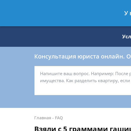
Москва
Санкт-Петербург
У 
8 499 938-59-27
8 812 509-27-
Ус
Консультация юриста онлайн. От
Главная
-
FAQ
Взяли с 5 граммами гашиш