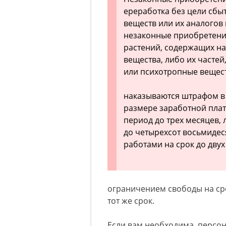
ереработка без цели сбы
веществ или их аналогов 
незаконные приобретение
растений, содержащих на
вещества, либо их часте
или психотропные вещест
наказываются штрафом в 
размере заработной плат
период до трех месяцев,
до четырехсот восьмидес
работами на срок до двух
ограничением свободы на сро
тот же срок.
Если вам необходима персон