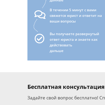
данные
В течении 5 минут с вами
свяжется юрист и ответит на
ваши вопросы
Вы получаете развернутый
ответ юриста и знаете как
действовать
дальше
Бесплатная консультация
Задайте свой вопрос бесплатно! С