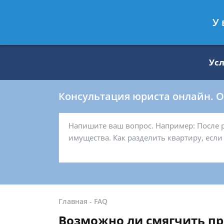
Москва
Санкт-Петербург
У 
8 499 938-59-27
8 812 509-27-
Ус
Консультация юриста онлайн. От
Главная
-
FAQ
Возможно ли смягчить при