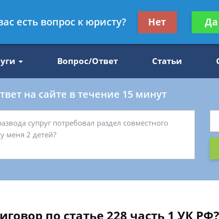
Получите консул
вас есть вопрос к юристу?
Нет
Да
47
бес
луги
Вопрос/Ответ
Статьи
вет на сайте в течение 15 минут
говор по статье 228 часть 1 УК РФ?