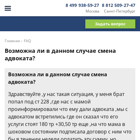
8 499 938-59-27
8 812 509-27-47
Москва
Санкт-Петербург
Задать вопрос
-
Главная
FAQ
Возможна ли в данном случае смена
адвоката?
Возможна ли в данном случае смена
адвоката?
Здравствуйте ,у нас такая ситуация, у меня брат
попал под ст 228 ,где нас с мамой
проинформировали что ему дали адвоката ,мы с
адвокатом встретились где он сказал что его
услуги стоят 180 тр +30,50 тр еще ,на что мама в
шоковом состоянии подписала договор с ним что
бы в течении недели оплатить эту сумму ,но