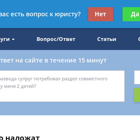
Получите консул
вас есть вопрос к юристу?
Нет
Да
47
бес
луги
Вопрос/Ответ
Статьи
вет на сайте в течение 15 минут
о наложат