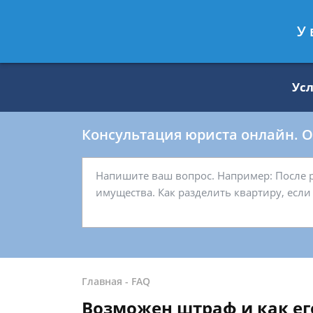
Москва
Санкт-Петербург
У 
8 499 938-59-27
8 812 509-27-
Ус
Консультация юриста онлайн. От
Главная
-
FAQ
Возможен штраф и как ег