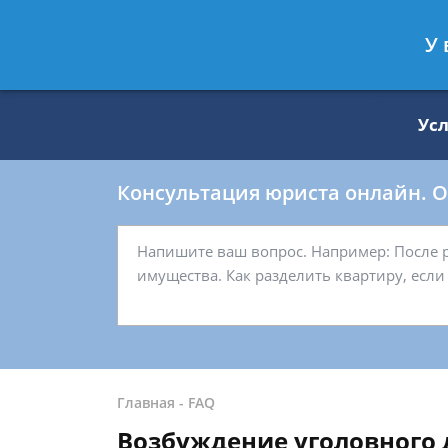
Москва
Санкт-Петербург
У 
8 499 938-59-27
8 812 509-27-
Ус
Консультация юриста онлайн. От
Главная
-
FAQ
Возбуждение уголовного 