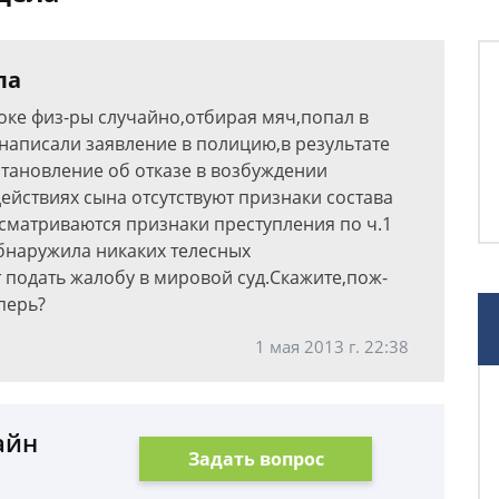
ла
роке физ-ры случайно,отбирая мяч,попал в
 написали заявление в полицию,в результате
тановление об отказе в возбуждении
действиях сына отсутствуют признаки состава
 усматриваются признаки преступления по ч.1
 обнаружила никаких телесных
 подать жалобу в мировой суд.Скажите,пож-
перь?
1 мая 2013 г. 22:38
айн
Задать вопрос