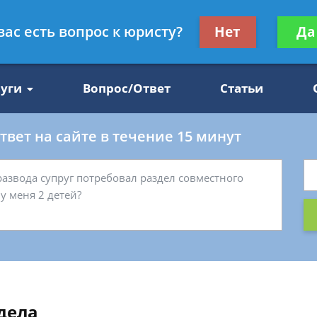
Получите консул
вас есть вопрос к юристу?
Нет
Да
47
бес
луги
Вопрос/Ответ
Статьи
вет на сайте в течение 15 минут
дела