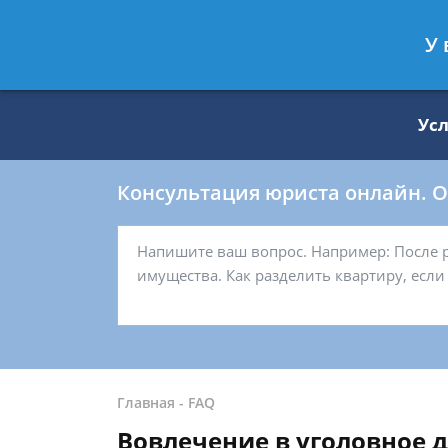
Москва
Санкт-Петербург
У 
8 499 938-59-27
8 812 509-27-
Ус
Консультация юриста онлайн. От
Главная
-
FAQ
Вовлечение в уголовное 