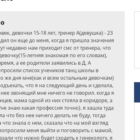
ло
век, девочки 15-18 лет, тренер А(девушка) - 23
одил он еще до меня, когда я пришла значения
ут недавно нам приходит смс от тренера, что
девочку(15-летняя знакомая по его словам),
ремя, а ее родители заявились в Д, А
опросили список учеников танц школы в
го же дня мне(как и всем остальным девочкам)
дъехать, что я на следующий день и сделала,
о нее звонящий мне ничего не говорил. когда я
нцев, мама одной из них стояла в коридоре, а
?не знаю какая профессия точно). я зашла туда
а что без нее ничего делать не буду, тогда
 что знала о нем, сказала что на мой взгляд
 попросили меня выйти и поговорить с мамой,
зали что нужно будет сходить к гинекологу, я