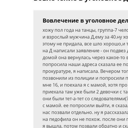
Вовлечение в уголовное де
хожу пол года на танцы, группа-7 чело
и взрослый мужчина Д,ему за 40.ну х
этому не придала, все шло хорошо,и т
на Д написали заявление - он подвез 
домой она вернулась через какое-то в
попросила наши адреса сказала ее п
прокуратуре, я написала. Вечером то
позвонили из полиции и попросили по
мне 16, и поехала я с мамой, хотя пр
приехала там уже были 2 девочки с та
они были тет-а-тет со следователями(
с мамой. ее попросили выйти, я сказал
нас позвали отдельно. ну я рассказала
на педофила он не похож. после они
я вышла, потом позвали обратно и ска