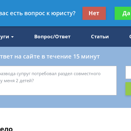
Получите консул
вас есть вопрос к юристу?
Нет
Да
47
бес
луги
Вопрос/Ответ
Статьи
вет на сайте в течение 15 минут
дело