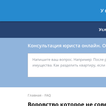
Москва
Санкт-Петербург
У 
8 499 938-59-27
8 812 509-27-
Ус
Консультация юриста онлайн. От
Главная
-
FAQ
Воровство которое не со