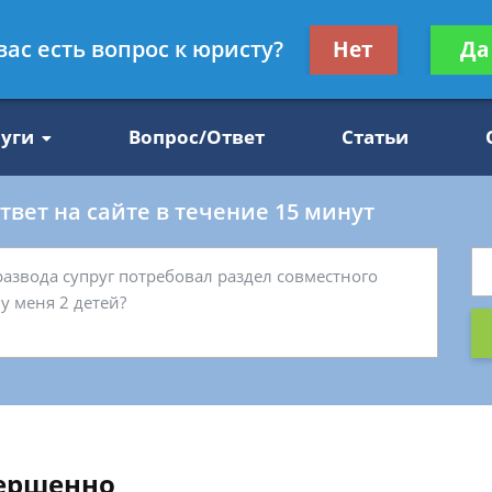
Получите консул
вас есть вопрос к юристу?
Нет
Да
47
бес
луги
Вопрос/Ответ
Статьи
вет на сайте в течение 15 минут
вершенно