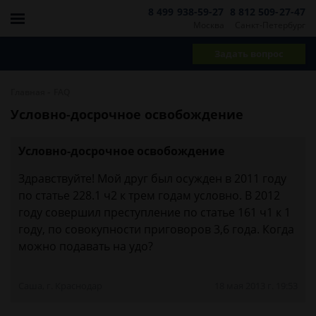
8 499 938-59-27
8 812 509-27-47
Москва
Санкт-Петербург
Задать вопрос
-
Главная
FAQ
Условно-досрочное освобождение
Условно-досрочное освобождение
Здравствуйте! Мой друг был осужден в 2011 году
по статье 228.1 ч2 к трем годам условно. В 2012
году совершил преступление по статье 161 ч1 к 1
году, по совокупности приговоров 3,6 года. Когда
можно подавать на удо?
Саша, г. Краснодар
18 мая 2013 г. 19:53