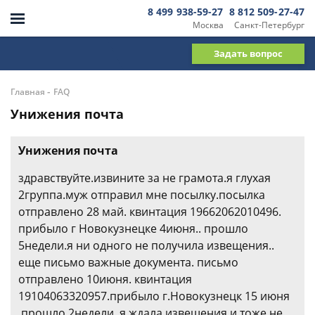
8 499 938-59-27
8 812 509-27-47
Москва
Санкт-Петербург
Задать вопрос
-
Главная
FAQ
Унижения почта
Унижения почта
здравствуйте.извините за не грамота.я глухая
2группа.муж отправил мне посылку.посылка
отправлено 28 май. квинтация 19662062010496.
прибыло г Новокузнецке 4июня.. прошло
5недели.я ни одного не получила извещения..
еще письмо важные документа. письмо
отправлено 10июня. квинтация
19104063320957.прибыло г.Новокузнецк 15 июня
.прошло 2недели..я ждала извещения и тоже не