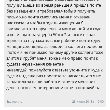
получила..еще во время раньше я пришла почте
без извещения и требовала.чтобы я получить
письмо.но почта смеялись меня и отказали
нас.сказали.чтобы я ждать извещения.Я
считаю.что это нарушено.. я могу ли пойти к суде
и возмещать за ущерба 50тыс?..я также не раз
терпела за неуважательные рабочие почте одну
женщину.женщина заговорила коллеги про меня
.потом я не понимаю.почему другие коллеги тоже
злится и грубят меня..тоже имею право пойти к
судетза неуважения клиента и
инвалида?..пожалуйста ответьте уточните и куда к
суде и и тд.еще раз простите за наглость,что я не
заплатила за ваши работа и ответа.у меня нет
денег насовсем.нетерпением ответа.пожалуйста
Екатерина
28 июня 2013 г. 10:00