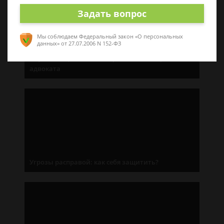
Задать вопрос
Мы соблюдаем Федеральный закон «О персональных
данных»
от 27.07.2006 N 152-ФЗ
«Нужен защитник»: как правильно выбрать
адвоката
Угрозы расправой: как себя защитить?