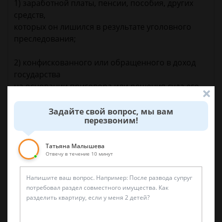
1) заработной платы, пенсии, пособия, других
средств,
которых он лишился в результате уголовного
преследования;
2) конфискованного или обращенного в доход
государства
на основании приговора или решения суда его
имущества;
Задайте свой вопрос, мы вам
перезвоним!
3) штрафов и процессуальных издержек,
взысканных с
него во исполнение приговора суда;
Татьяна Малышева
Отвечу в течение 10 минут
4) сумм, выплаченных им за оказание
юридической
помощи;
5) иных расходов. (ст. 135 УПК РФ)