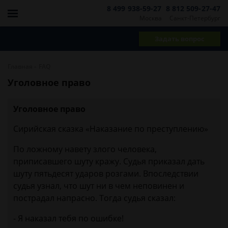
8 499 938-59-27
8 812 509-27-47
Москва
Санкт-Петербург
Задать вопрос
-
Главная
FAQ
Уголовное право
Уголовное право
Сирийская сказка «Наказание по преступлению»
По ложному навету злого человека,
приписавшего шуту кражу. Судья приказал дать
шуту пятьдесят ударов розгами. Впоследствии
судья узнал, что шут ни в чем неповинен и
пострадал напрасно. Тогда судья сказал:
- Я наказал тебя по ошибке!