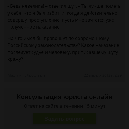
- Беда невелика! – ответил шут. – Ты лучше пометь
у себя, что я был избит, и, когда я действительно
совершу преступление, пусть мне зачтется уже
полученное наказание.
На что имел бы право шут по современному
Российскому законодательству? Какое наказание
последует судье и человеку, приписавшему шуту
кражу?
Махтум, г. Ярославль
22 апреля 2012 г. 2:29
Консультация юриста онлайн
Ответ на сайте в течении 15 минут
Задать вопрос