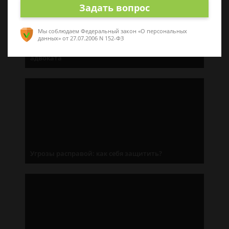
Задать вопрос
Мы соблюдаем Федеральный закон «О персональных
данных»
от 27.07.2006 N 152-ФЗ
«Нужен защитник»: как правильно выбрать
адвоката
Угрозы расправой: как себя защитить?