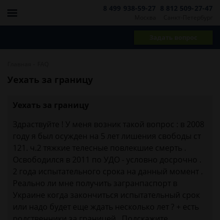
8 499 938-59-27
8 812 509-27-47
Москва
Санкт-Петербург
Задать вопрос
-
Главная
FAQ
Уехать за границу
Уехать за границу
Здраствуйте ! У меня возник такой вопрос : в 2008
году я был осужден на 5 лет лишения свободы ст
121. ч.2 тяжкие телесные повлекшие смерть .
Освободился в 2011 по УДО - условно досрочно .
2 года испытательного срока на данный момент .
Реально ли мне получить загранпаспорт в
Украине когда закончиться испытательный срок
или надо будет еще ждать несколько лет ? + есть
родственники за границей . Подскажите