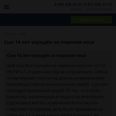
8 499 938-59-27
8 812 509-27-47
Москва
Санкт-Петербург
Задать вопрос
-
Главная
FAQ
Сын 14 лет осуждён за перелом носа
Сын 14 лет осуждён за перелом носа
мой сын был осуждён за перелом носа.по ст.112
УК РФ ч.1. И дали нам год на исправление. Сейчас
потерпевшая сторона не довольна вынесением
приговора,подола на моральный ущерб. Суд нам
присудил моральный ущерб 70 тыс. т.к я мать
одиночка, малоимущая,я подала на апелляцию.
Суд оставил всё без изменений.Я считаю,что
следствие по первому делу было проведено на
отмашку,т.к. у меня много недоказанных с их