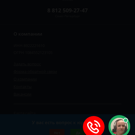
8 812 509-27-47
Санкт-Петербург
О компании
ИНН 8922221610
ОГРН 1084552123105
Задать вопрос
Форма обратной связи
О компании
Контакты
Вакансии
Карта сайта
Политика персональных данных
У вас есть вопрос к юристу?
©2019-2026 Все права защищены.
Нет
Да