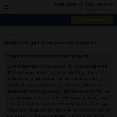
8 499 938-59-27
8 812 509-27-47
Москва
Санкт-Петербург
Задать вопрос
-
Главная
FAQ
Свидания для гражданских супругов
Свидания для гражданских супругов
Здравствуйте! Мой гражданский муж находится в
ФКУ-9 города Волгограда посёлок Водстрой. На
днях начальником колонии поставили другого
сотрудника , который не пускает не только на
свидания краткосрочные и длительные, но так же
не принимают по его приказу передачи, посылки
и бандероли от гражданских жен! Как быть и куда
обратится, ведь на протяжении нескольких лет я к
нему езжу, и именно я являюсь его отдушиной!