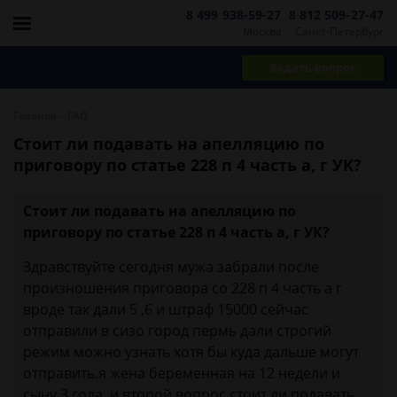
8 499 938-59-27
8 812 509-27-47
Москва
Санкт-Петербург
Задать вопрос
-
Главная
FAQ
Стоит ли подавать на апелляцию по
приговору по статье 228 п 4 часть а, г УК?
Стоит ли подавать на апелляцию по
приговору по статье 228 п 4 часть а, г УК?
Здравствуйте сегодня мужа забрали после
произношения приговора со 228 п 4 часть а г
вроде так дали 5 ,6 и штраф 15000 сейчас
отправили в сизо город пермь дали строгий
режим можно узнать хотя бы куда дальше могут
отправить.я жена беременная на 12 недели и
сыну 3 года ,и второй вопрос стоит ли подавать