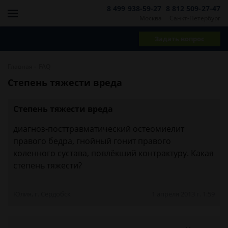
8 499 938-59-27
8 812 509-27-47
Москва
Санкт-Петербург
Задать вопрос
-
Главная
FAQ
Степень тяжести вреда
Степень тяжести вреда
диагноз-посттравматический остеомиелит
правого бедра, гнойный гонит правого
коленного сустава, повлёкший контрактуру. Какая
степень тяжести?
Юлия, г. Сердобск
1 апреля 2013 г. 1:59