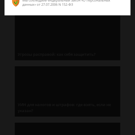
Мы соблюдаем Федеральный закон «О персональных
данных»
от 27.07.2006 N 152-ФЗ
Угрозы расправой: как себя защитить?
УИН для налогов и штрафов: где взять, если не
указан?