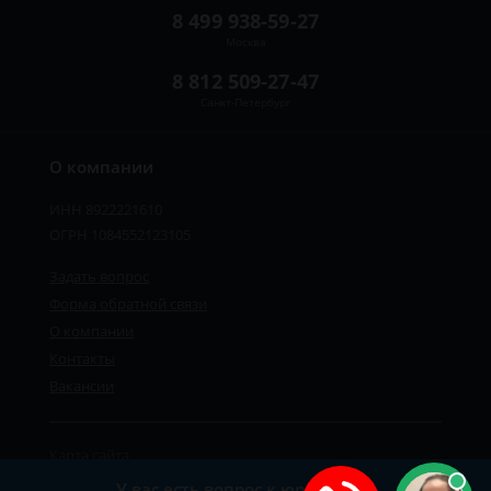
8 499 938-59-27
Москва
8 812 509-27-47
Санкт-Петербург
О компании
ИНН 8922221610
ОГРН 1084552123105
Задать вопрос
Форма обратной связи
О компании
Контакты
Вакансии
Карта сайта
Политика персональных данных
У вас есть вопрос к юристу?