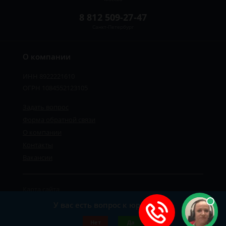
8 812 509-27-47
Санкт-Петербург
О компании
ИНН 8922221610
ОГРН 1084552123105
Задать вопрос
Форма обратной связи
О компании
Контакты
Вакансии
Карта сайта
Политика персональных данных
У вас есть вопрос к юристу?
©2019-2026 Все права защищены.
Нет
Да