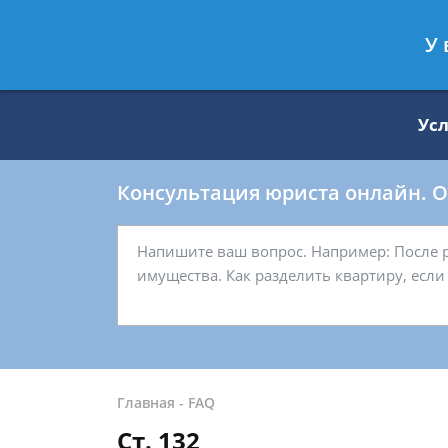
Москва
Санкт-Петербург
У 
8 499 938-59-27
8 812 509-27-
Ус
Консультация юриста онлайн. От
Главная
-
FAQ
Ст. 132