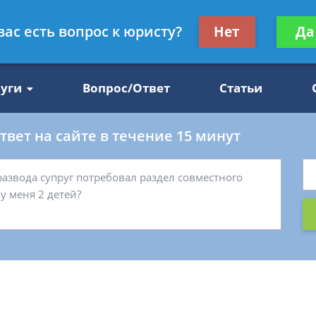
Получите консул
вас есть вопрос к юристу?
Нет
Да
47
бес
луги
Вопрос/Ответ
Статьи
вет на сайте в течение 15 минут