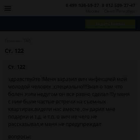
8 499 938-59-27
8 812 509-27-47
Москва
Санкт-Петербург
Задать вопрос
-
Главная
FAQ
Ст. 122
Ст. 122
здравствуйте !Меня заразил вич инфекцией мой
молодой человек ,специально!!!Зная о том что
болен этим недугом он все равно сделал !!!у меня
с ним были частые встречи на съемных
квартирах,видели нас вместе ,он дарил мне
подарки и т.д. и т.п. о вич не чего не
рассказывал,и меня не предупреждал
вопросы: