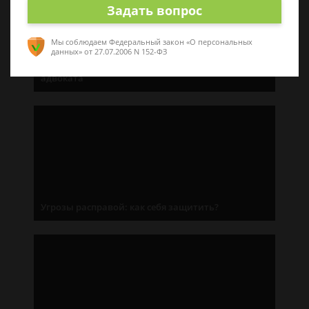
Задать вопрос
Мы соблюдаем Федеральный закон «О персональных
данных»
от 27.07.2006 N 152-ФЗ
«Нужен защитник»: как правильно выбрать
адвоката
Угрозы расправой: как себя защитить?