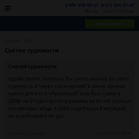
8 499 938-59-27
8 812 509-27-47
Москва
Санкт-Петербург
Задать вопрос
-
Главная
FAQ
Снятие судимости
Снятие судимости
здравствуйте. хотелось бы узнать можно ли снять
судимость и через какое время? в какие органы
нужно для этого обратиться? муж был судим в
2008г на 2 года строгого режима за то что толкнул
инспектора гибдд. в 2009 года (через 8 месяцев)
он освободился по удо.
Светлана, г. Казань
10 мая 2013 г. 19:36